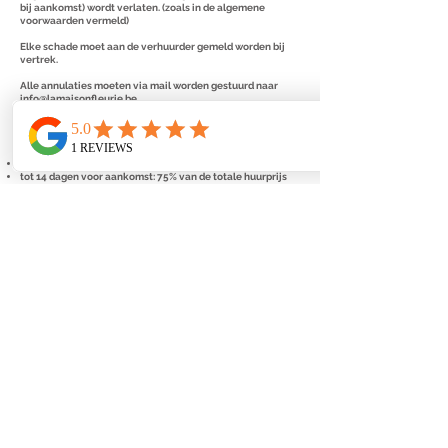
bij aankomst) wordt verlaten. (zoals in de algemene
voorwaarden vermeld)
Elke schade moet aan de verhuurder gemeld worden bij
vertrek.
Alle annulaties
moeten via mail worden gestuurd naar
info@lamaisonfleurie.be
.
De huurder mag op elk moment het contract opzeggen,
mits betaling van volgende forfaitaire schadevergoeding:
tot 6 weken voor aankomst: 50% van de totale huurprijs
tot 14 dagen voor aankomst: 75% van de totale huurprijs
binnen de 14 dagen voor aankomst: 100% van de totale
huurprijs.
Berglaan 7
8670 Koksijde
België
+32 (0)499 19 96 90
info@lamaisonfleurie.be