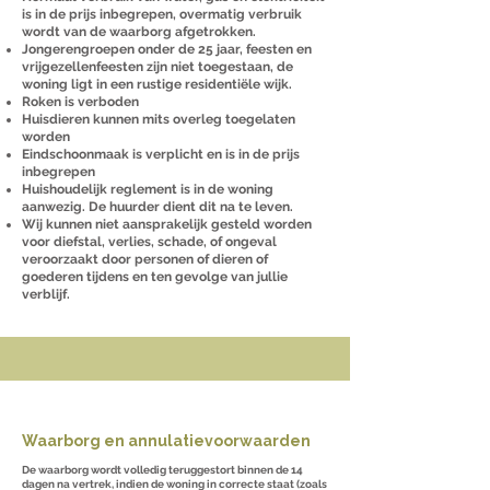
is in de prijs inbegrepen, overmatig verbruik
wordt van de waarborg afgetrokken.
Jongerengroepen onder de 25 jaar, feesten en
vrijgezellenfeesten zijn niet toegestaan, de
woning ligt in een rustige residentiële wijk.
Roken is verboden
Huisdieren kunnen mits overleg toegelaten
worden
Eindschoonmaak is verplicht en is in de prijs
inbegrepen
Huishoudelijk reglement is in de woning
aanwezig. De huurder dient dit na te leven.
Wij kunnen niet aansprakelijk gesteld worden
voor diefstal, verlies, schade, of ongeval
veroorzaakt door personen of dieren of
goederen tijdens en ten gevolge van jullie
verblijf.
Waarborg en annulatievoorwaarden
De
waarborg
wordt volledig teruggestort binnen de 14
dagen na vertrek, indien de woning in correcte staat (zoals