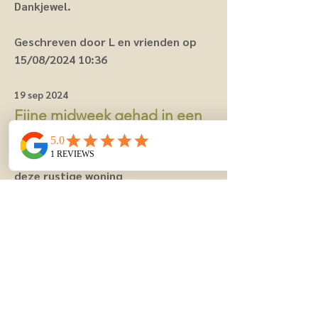
Dankjewel.
Geschreven door L en vrienden op
15/08/2024 10:36
19 sep 2024
Fijne midweek gehad in een
superwoning.
Prachtige midweek mogen ervaren in
deze rustige woning
30 mei 2024
Waauw! Quelle sublieme
villa!
From walking inside the Dunkerque
Bunkers, to wundering the streetsif
Ghent, we loved the Maison Fleurie