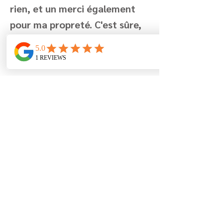
rien, et un merci également
pour ma propreté. C'est sûre,
nous y reviendront.
Ines et famille
Previous
Next
Berglaan 7
8670 Koksijde
België
+32 (0)499 19 96 90
info@lamaisonfleurie.be