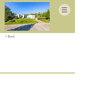
< Back
Très belle
découverte dans La
Maison Fleurie