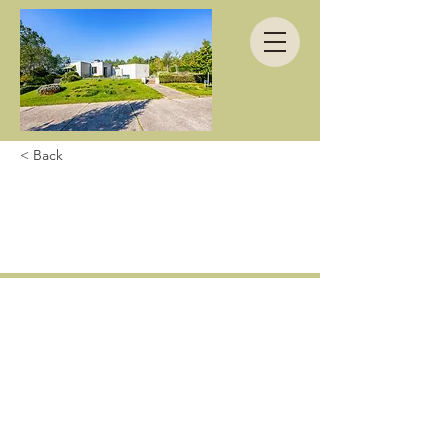
< Back
Petit weekend
sympa!