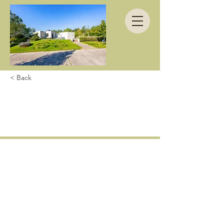
< Back
Nog net dat ietsje
meer...