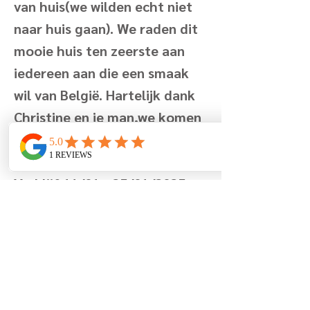
van huis(we wilden echt niet
naar huis gaan). We raden dit
mooie huis ten zeerste aan
iedereen aan die een smaak
wil van België. Hartelijk dank
Christine en je man,we komen
zo snel mogelijk terug x
Nigel en Louise
Verblijf 11/01 - 25/01/2025
Previous
Next
Berglaan 7
8670 Koksijde
België