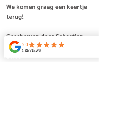
We komen graag een keertje
terug!
Geschreven door Sebastian
and friends op 21/03/2024
10:00
Previous
Next
Avenue de la Montagne 7
8670 Coxyde
Belgique
+32 (0)499 19 96 90
info@lamaisonfleurie.be