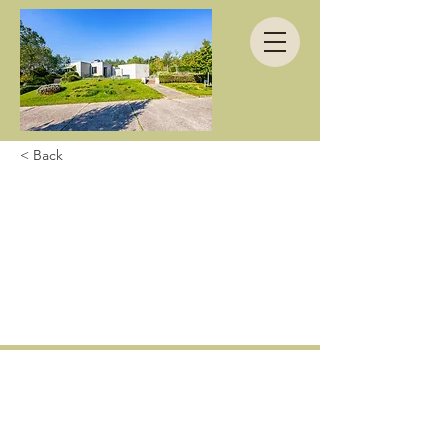
< Back
Thanks for having us
at this great place,
we-ll hope to return
someday!