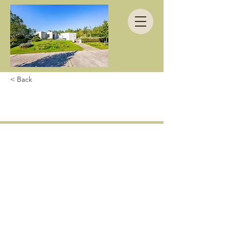
< Back
Superbe