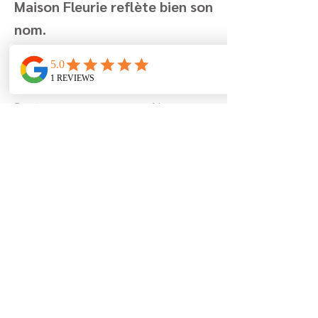
Maison Fleurie reflète bien son
nom.
Encore merci!
Angelique et famille
Previous
Next
Avenue de la Montagne 7
8670 Coxyde
Belgique
+32 (0)499 19 96 90
info@lamaisonfleurie.be