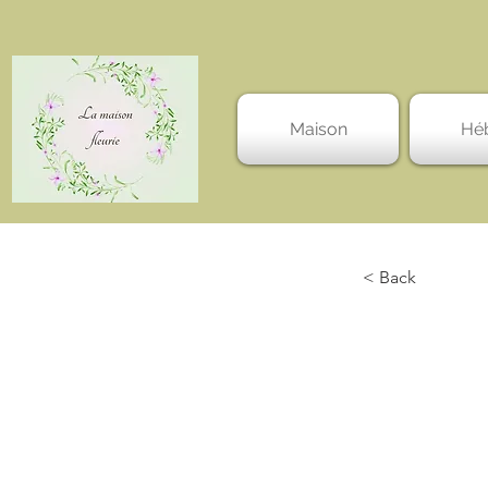
Maison
Hé
< Back
Un s
mil