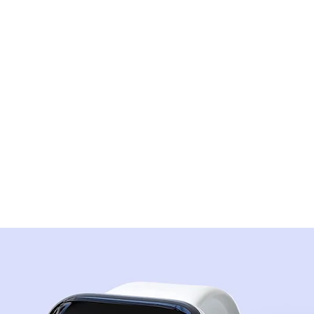
 maison de vaca
ortable avec tou
 commodités pou
ts et grands !