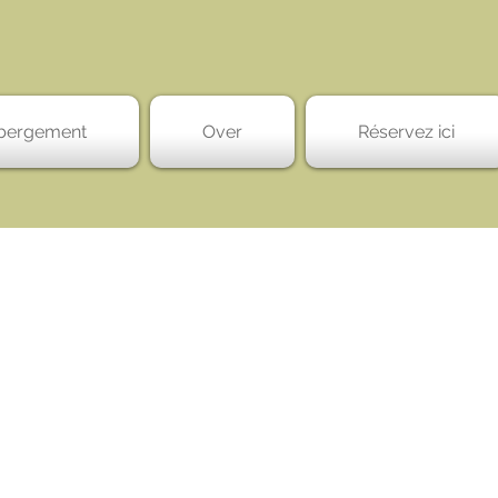
bergement
Over
Réservez ici
éjour détente e
ieu de semaine d