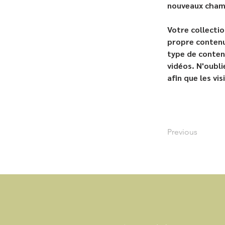
nouveaux champ
Votre collecti
propre contenu
type de conten
vidéos. N'oubli
afin que les vi
Previous