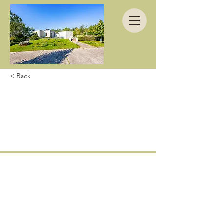
< Back
Wir durften super
schöne Tage hier in
Koksijde