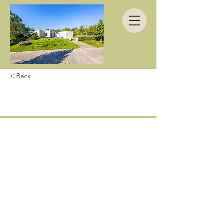
< Back
Superbe