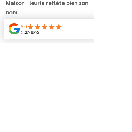
Maison Fleurie reflète bien son
nom.
Encore merci!
Angelique et famille
Previous
Next
Berglaan 7
8670 Koksijde
Belgium
+32 (0)499 19 96 90
info@lamaisonfleurie.be