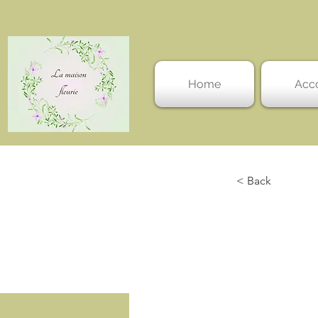
Home
Acc
< Back
Pet