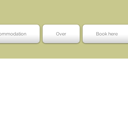
ommodation
Over
Book here
it weekend symp