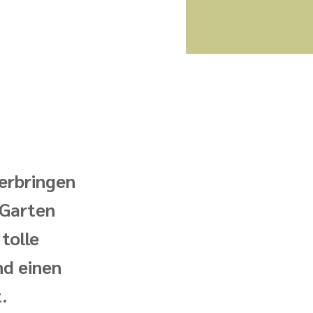
verbringen
 Garten
tolle
d einen
.