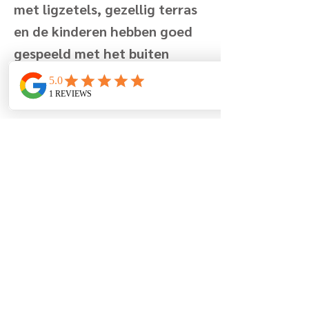
met ligzetels, gezellig terras
en de kinderen hebben goed
gespeeld met het buiten
speelgoed.
Margo en familie
Previous
Next
Berglaan 7
8670 Koksijde
Belgium
+32 (0)499 19 96 90
info@lamaisonfleurie.be