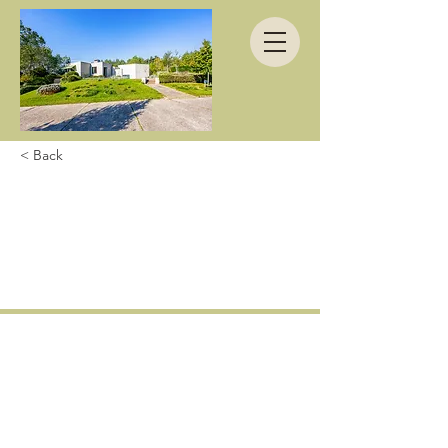
< Back
Fijne midweek
gehad in een
superwoning.