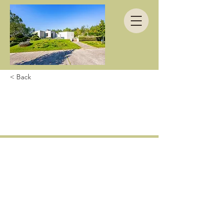
< Back
Dankjewel voor de
gastvrijheid!