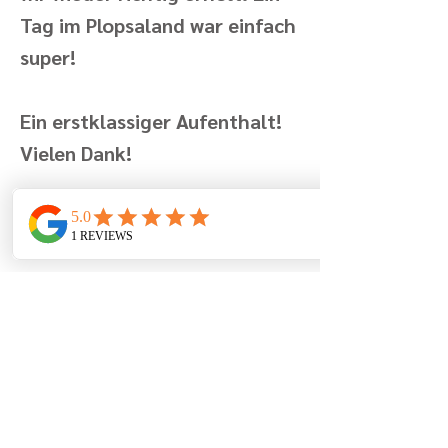
Tag im Plopsaland war einfach
super!
Ein erstklassiger Aufenthalt!
Vielen Dank!
Geschrieben von Familie D. am
10.07.2024
um 06:37 Uhr
Previous
Next
Berglaan 7
8670 Koksijde
Belgien