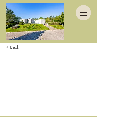
< Back
Wir haben es
gewagt, hier in
Koksijde einen
richtig sauberen Tag
zu verbringen.