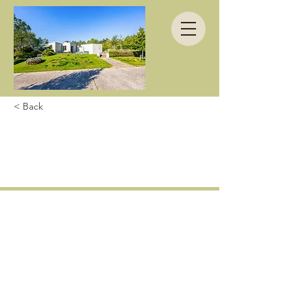
< Back
Wow! Was für eine
prachtvolle Villa!