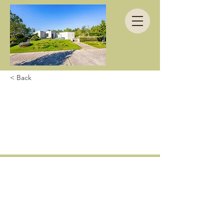
< Back
Sehr schöne
Entdeckung im La
Maison Fleurie