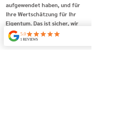
aufgewendet haben, und für
Ihre Wertschätzung für Ihr
Eigentum. Das ist sicher, wir
sind wieder da.
Ines und Familie
Previous
Next
Berglaan 7
8670 Koksijde
Belgien
+32 (0)499 19 96 90
info@lamaisonfleurie.be